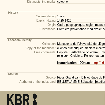
Distinguishing marks
colophon
History
General dating
15e s.
Explicit dating
1425-1426
Origin
Cadre géographique: région mosan
Provenance
Première provenance médiévale: co
Location / Identity
Collection
Manuscrits de l’Université de Liège
Copy of the manuscrit
clichés numériques, fichiers électr
Free comments
Copiste: Berthold de Sciedam; Colo
religieux: Croisiers; Reliure: carton
Numérisation :
DOnum :
http://hd
Source
Source
Fiess-Grandjean, Bibliothèque de l'
Author(s) of the index card
BELLEFLAMME Sébastien [étudiant 