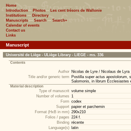
Home
Introduction
···
Photos
···
Les cent trésors de Wallonie
Institutions
···
Directory
Manuscripts
···
Search
···
Search+
Calendar of events
Contact us
Links
Manuscript
Université de Liège - ULiège Library - LIEGE - ms. 336
Contents
Author
Nicolas de Lyre / Nicolaus de Lyra
Title and/or generic term
Postilla super actus apostolorum, s
Salomonis, in librum Ecclesiastes e
Material description
Type of manuscrit
volume simple
Number of volumes
1
Form
codex
Support
papier et parchemin
Format (HxB in mm)
290x210
Folios / pages
224 f.
Binding
récente
Language(s)
latin