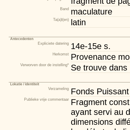
fragment de pa
Band
maculature
Ta(a)l(en)
latin
Antecedenten
Expliciete datering
14e-15e s.
Herkomst
Provenance mod
Verworven door de instelling*
Se trouve dans 
Lokatie / identiteit
Verzameling
Fonds Puissant
Publieke vrije commentaar
Fragment consti
ayant servi au d
dimensions diff