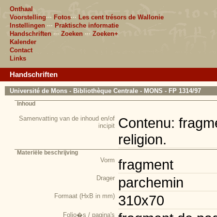
Onthaal
Voorstelling
···
Fotos
···
Les cent trésors de Wallonie
Instellingen
···
Praktische informatie
Handschriften
···
Zoeken
···
Zoeken+
Kalender
Contact
Links
Handschriften
Université de Mons - Bibliothèque Centrale - MONS - FP 1314/97
Inhoud
Samenvatting van de inhoud en/of
Contenu: fragmen
incipit
religion.
Materiële beschrijving
Vorm
fragment
Drager
parchemin
Formaat (HxB in mm)
310x70
Folio�s / pagina's