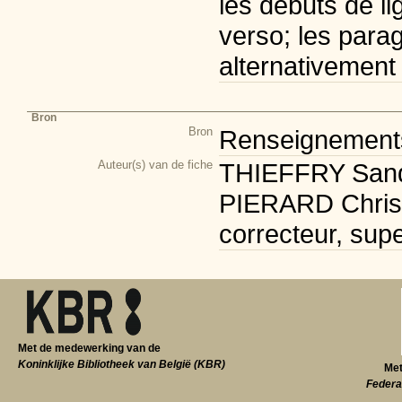
les débuts de li
verso; les para
alternativement
Bron
Bron
Renseignements 
Auteur(s) van de fiche
THIEFFRY Sandr
PIERARD Christi
correcteur, supe
Met de medewerking van de
Koninklijke Bibliotheek van België (KBR)
Met
Federa